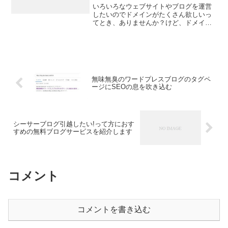
い！
いろいろなウェブサイトやブログを運営
したいのでドメインがたくさん欲しいっ
てとき、ありませんか？けど、ドメイン
代ってバカにならないですよね。そんな
とき、便利なのがサブドメインが無料で
もらえるレンタルサーバです。サブドメ
インといっても１個や２個...
無味無臭のワードプレスブログのタグペ
ージにSEOの息を吹き込む
シーサーブログ引越したい!って方におす
すめの無料ブログサービスを紹介します
コメント
コメントを書き込む