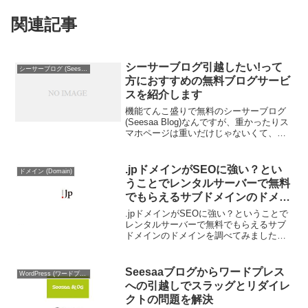
関連記事
シーサーブログ引越したい!って
シーサーブログ (Seesaa Blog)
方におすすめの無料ブログサービ
スを紹介します
機能てんこ盛りで無料のシーサーブログ
(Seesaa Blog)なんですが、重かったりス
マホページは重いだけじゃないくて、広
告がてんこ盛りです。たとえば、記事の
文字数が少ないと「おいおい、私の文章
よりも広告のほうが多いんじゃない？」
.jpドメインがSEOに強い？とい
ドメイン (Domain)
ってこと...
うことでレンタルサーバーで無料
でもらえるサブドメインのドメイ
ンを調べてみた
.jpドメインがSEOに強い？ということで
レンタルサーバーで無料でもらえるサブ
ドメインのドメインを調べてみました。
また、無料レンタルサーバーのドメイン
についても調べてみました。※ アイキャ
ッチ画像のロゴは(のものです。さくらイ
Seesaaブログからワードプレス
WordPress (ワードプレス)
ンターネット「...
への引越しでスラッグとリダイレ
クトの問題を解決