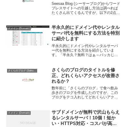
Seesaa Blog (シーサーブログ)からワード
プレスサイトへの引越し方法は調べれば
たくさん出てくるんですが、以下の2点で
躊躇していました。パーマリンク (スラッ
グ)がシーサーブログの記事タイトル記事
のリダイレクトがcanonicalの...
半永久的にドメイン代やレンタル
ドメイン (Domain)
サーバ代を無料にする方法を特別
に紹介します
半永久的にドメイン代やレンタルサーバ
ー代を無料にする方法を紹介していま
す。「半永久？無料？はぁ～バッカじゃ
ね」って方は、せめて「2014年9月9日
(火)」の怒涛のドメイン更新と報酬をご覧
になって、そっとこのページを閉じてく
さくらのブログのタイトルを修
さくらのブログ (Sakura Blog)
ださい。当ページの...
正、どれくらいアクセスが改善さ
れるか？
数年前に「さくらのブログ」で食べ飲み
歩きのブログを作成したのですが、この
ブログをテコ入れしてどれくらいアクセ
スが改善されるか調べてみることにしま
した。現状 (2020年6月28日現在)記事数は
23件、テンプレートはさくらのブログの
サブドメインが無料で沢山もらえ
ドメイン (Domain)
ものを使用...
るレンタルサーバ！10個！短か
い・HTTPS対応・コスパが高