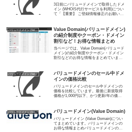
3日前にバリュードメインで取得したドメ
イン (WHOIS代行サービスを利用)につい
て「【重要】 ご登録情報修正のお願い」
というタイトルのメールが届きました。
メールの主な内容は以下の通りです。お
客様ご登録の上記ドメイン名におきまし
Value Domain(バリュードメイン)
バリュードメイン (Value Domain)
て、ドメイン...
の紹介制度やクーポン・ドメイン
割引など！お得な情報まとめ
当ページでは、Value Domain(バリュード
メイン)の紹介制度やクーポン・ドメイン
割引などのお得な情報をまとめていま
す。これからバリュードメインでドメイ
ンを取得しようとしている方は、ぜひ参
考にしてくださいね。また、すでにバリ
バリュードメインのセール中ドメ
バリュードメイン (Value Domain)
ュードメイ...
インの価格比較
バリュードメインのセール中ドメインの
価格を比較しています。最後に新規取得
価格が1,000円以下、かつ更新/年の価格
が3,000円以下のドメインを絞り込んでい
ます。新規取得は初年度の価格です。ま
た、価格は2022年1月16日現在のもので
バリュードメイン(Value Domain)
バリュードメイン (Value Domain)
す。新...
バリュードメイン (Value Domain)につい
てまとめています。バリュードメインの
お得な情報まとめバリュードメインのお