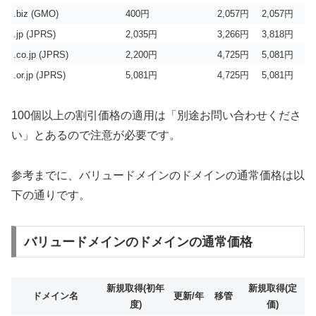
.biz (GMO)
400円
2,057円
2,057円
.jp (JPRS)
2,035円
3,266円
3,818円
.co.jp (JPRS)
2,200円
4,725円
5,081円
.or.jp (JPRS)
5,081円
4,725円
5,081円
100個以上の割引価格の適用は「別途お問い合わせくださ
い」とあるので注意が必要です。
参考までに、バリュードメインのドメインの通常価格は以
下の通りです。
バリュードメインのドメインの通常価格
新規取得(初年
新規取得(定
ドメイン名
更新/年
移管
度)
価)