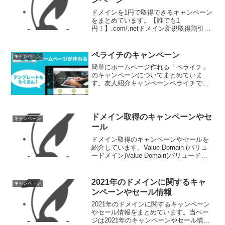
ドメインを1円で取得できるキャンペーン
をまとめています。【誰でも1
円！】.com/.netドメイン新規取得割引バ
リュードメインでは、6月24日(金)より、
【 誰でも1円！ 】.com/.netドメイン新規
取得割引を開催中です。新規ユーザー
ペライチのキャンペーン
キャンペーン
様...
簡単にホームページ作れる「ペライチ」
のキャンペーンについてまとめていま
す。友人紹介キャンペーンペライチで
は、友達紹介キャンペーンを行っていま
す。あなたが招待した方、またはシェア
したリンクをクリックした方がペライチ
に新規登録をすると、1人につ...
ドメイン取得のキャンペーンやセ
キャンペーン
ール
ドメイン取得のキャンペーンやセールを
紹介しています。Value Domain (バリュ
ードメイン)Value Domain(バリュードメ
イン)は、GMOグループが運営するドメイ
ン登録実績600万件を誇る国内最大級のド
メイン取得・管理サービス...
2021年のドメインに関するキャ
キャンペーン
ンペーンやセール情報
2021年のドメインに関するキャンペーン
やセール情報をまとめています。当ペー
ジは2021年のキャンペーンやセール情報