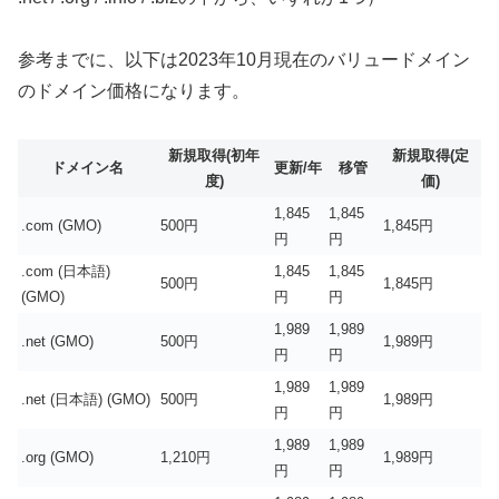
参考までに、以下は2023年10月現在のバリュードメイン
のドメイン価格になります。
新規取得(初年
新規取得(定
ドメイン名
更新/年
移管
度)
価)
1,845
1,845
.com (GMO)
500円
1,845円
円
円
.com (日本語)
1,845
1,845
500円
1,845円
(GMO)
円
円
1,989
1,989
.net (GMO)
500円
1,989円
円
円
1,989
1,989
.net (日本語) (GMO)
500円
1,989円
円
円
1,989
1,989
.org (GMO)
1,210円
1,989円
円
円