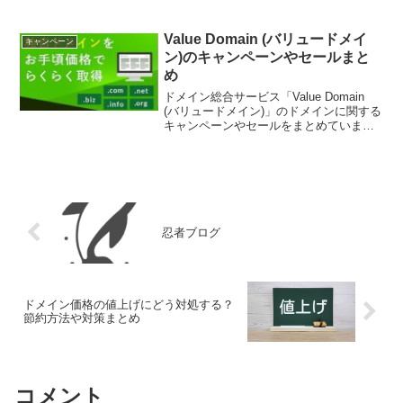
です。2022年については以下のページを
ご覧ください。8月【ドメイン複数年移管
割引CP】本日より移管の際の年数選択が
Value Domain (バリュードメイ
キャンペーン
可能にな...
ン)のキャンペーンやセールまと
め
ドメイン総合サービス「Value Domain
(バリュードメイン)」のドメインに関する
キャンペーンやセールをまとめていま
す。これからバリュードメインの会員登
録をする方やバリュードメインを安く利
用したい方はぜひチェックしておきまし
ょう。開催...
忍者ブログ
ドメイン価格の値上げにどう対処する？
節約方法や対策まとめ
コメント