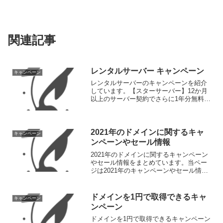
関連記事
レンタルサーバー キャンペーン
キャンペーン
レンタルサーバーのキャンペーンを紹介
しています。【スターサーバー】12か月
以上のサーバー契約でさらに1年分無料！
無料で独自SSLが使える！クラウド型高
速レンタルサーバー「スターサーバー」
では、12か月以上のサーバー契約でさら
に1年分無料とな...
2021年のドメインに関するキャ
キャンペーン
ンペーンやセール情報
2021年のドメインに関するキャンペーン
やセール情報をまとめています。当ペー
ジは2021年のキャンペーンやセール情報
です。2022年については以下のページを
ご覧ください。8月【ドメイン複数年移管
割引CP】本日より移管の際の年数選択が
ドメインを1円で取得できるキャ
キャンペーン
可能にな...
ンペーン
ドメインを1円で取得できるキャンペーン