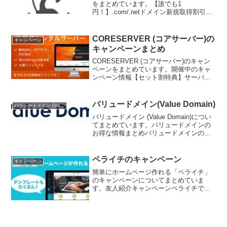
をまとめています。【誰でも1
円！】.com/.netドメイン新規取得割引バ
リュードメインでは、6月24日(金)より、
【 誰でも1円！ 】.com/.netドメイン新規
取得割引を開催中です。新規ユーザー
CORESERVER (コアサーバー)の
キャンペーン
様...
キャンペーンまとめ
CORESERVER (コアサーバー)のキャン
ペーンをまとめています。開催中のキャ
ンペーン情報【セット割特典】サーバー
初期費用無料 + ドメイン永年無料コアサ
ーバーV2プランと新規登録ドメインのセ
ット割特典を開催中です。ドメイン購入
バリュードメイン(Value Domain)
バリュードメイン (Value Domain)
後に表示...
バリュードメイン (Value Domain)につい
てまとめています。バリュードメインの
お得な情報まとめバリュードメインのお
得な情報をまとめています。バリュード
メインでドメインを取得する前にぜひチ
ェックしてみてください。お得意様割引
ペライチのキャンペーン
キャンペーン
バリュー...
簡単にホームページ作れる「ペライチ」
のキャンペーンについてまとめていま
す。友人紹介キャンペーンペライチで
は、友達紹介キャンペーンを行っていま
す。あなたが招待した方、またはシェア
したリンクをクリックした方がペライチ
に新規登録をすると、1人につ...