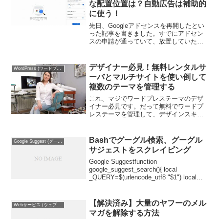
な配置位置は？自動広告は補助的
に使う！
先日、Googleアドセンスを再開したとい
った記事を書きました。すでにアドセン
スの申請が通っていて、放置していたサ
イトや記事をもとに新しくサイトを作成
したり、コンテンツを見直したサイトも
あります。アドセンス広告の配置で悩む
デザイナー必見！無料レンタルサ
WordPress (ワードプレス)
次に悩んだのがアド...
ーバとマルチサイトを使い倒して
複数のテーマを管理する
これ、マジでワードプレステーマのデザ
イナー必見です。だって無料でワードプ
レステーマを管理して、デザインスキル
を上げられるんですから、あとワードプ
レスのスキルも上がって一石二鳥です
ね。当ページでは、エックスフリーとい
Bashでグーグル検索、グーグル
Google Suggest (グーグル サジェスト)
う無料レンタルサーバとワー...
サジェストをスクレイピング
Google Suggestfunction
google_suggest_search(){ local
_QUERY=$(urlencode_utf8 "$1") local
_URL=' curl -s "${_URL}?output...
【解決済み】大量のヤフーのメル
Webサービス (ウェブサービス)
マガを解除する方法