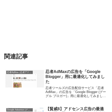
関連記事
忍者AdMaxの広告を「Google
忍者AdMax (忍者アドマックス)
Blogger」用に最適化してみまし
た
忍者ツールズの広告配信サービス「忍者
AdMax」の広告を「Google Blogger (グー
グル ブロガー)」用に最適化してみまし
た。採用したブロガーのテーマは
「Essential」というレスポンシブに対応
したテーマです。最近このテーマを...
【賢威8】アドセンス広告の最適
Google Adsense (グーグル アドセンス)