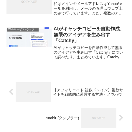
私はメインのメールアドレスはYahoo!メ
ールを利用し、メールの管理はウェブ上
のみで行っています。また、複数のアカ
ウントを持っています。先日「長期間ご
利用がないYahoo! JAPAN IDの利用を停
止します」とのアナウンスがYahoo!セ...
AIがキャッチコピーを自動作成、
Webサービス (ウェブサービス)
無限のアイデアを生み出す
「Catchy」
AIがキャッチコピーを自動作成して無限
のアイデアを生み出す「Catchy」につい
て調べたり、まとめています。Catchyと
は？「Catchy」は、キーワードを入れる
だけでAI (人工知能)が集積した膨大なテ
キストデータを元に自動でコピーライ...
【アフィリエイト 複数ドメイン】複数サ
イトを戦略的に運営する方法・ノウハウ
tumblr (タンブラー)