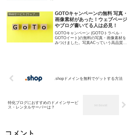
た。最初は「ドリームメール」や「ネッ
トマイル」なんかのサービスを利用し
て、Yahoo!オークションや楽天市場なん
GOTOキャンペーンの無料 写真・
Webサービス (ウェブサービス)
かのネットシ...
画像素材があった！ウェブページ
やブログ書いてる人は必見！
GOTOキャンペーン (GOTOトラベル・
GOTOイート)の無料の写真・画像素材を
みつけました。写真ACっていう高品質な
写真素材が無料でダウンロードできるサ
イトです。写真や画像は加工したり商用
利用もOKです。GOTOキャンペーン関連
のウェブ...
.shopドメインを無料でゲットする方法
特化ブログにおすすめのドメインサービ
ス・レンタルサーバーは？
コメント