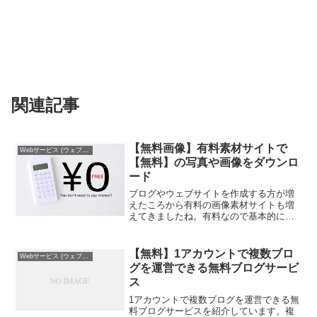
関連記事
【無料画像】有料素材サイトで
Webサービス (ウェブサービス)
【無料】の写真や画像をダウンロ
ード
ブログやウェブサイトを作成する方が増
えたころから有料の画像素材サイトも増
えてきましたね。有料なので基本的に画
像や写真をダウンロードするのにお金が
かかるのですが、実は一部無料でダウン
ロードできる素材があるんです！私はそ
【無料】1アカウントで複数ブロ
Webサービス (ウェブサービス)
こまで素材にこだわってい...
グを運営できる無料ブログサービ
ス
1アカウントで複数ブログを運営できる無
料ブログサービスを紹介しています。複