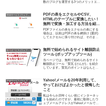
数のブログを運営する3つのメリットエ
ッ？ブログって1つでよくない？って思う
かもしれません。ある程度ブログを運営
している方なら経験したことがあるかも
PDFの表をエクセルやCSV、
Webサービス (ウェブサービス)
しれませんが、ブログ...
HTMLのテーブルに変換したい！
無料で変換・加工する方法を紹介
します
PDFファイルの表をエクセルの表にする
場合は、以前はPDFの表を網掛け (選択)
してエクセルに張り付ければ、そのまま
表として扱えたのですが、最近はそれが
できないことが多いです。というわけ
で、PDFをいったんエクセルファイルや
無料で始められるサイト離脱防止
Webサービス (ウェブサービス)
CSVファイル、...
ツール (ポップアップツール)
当ページでは、無料で始められるサイト
離脱防止ツール「賢瓦 (けんが)」を紹介
しています。賢瓦のポイントはなんとい
っても無料で始められる点ですね。クレ
ジットカードを登録せずに無料ではじめ
ると、40％OFFキャンペーンが適用され
Yahoo!メールを20年利用して、
Webサービス (ウェブサービス)
ないのですが、そ...
やっておけばよかったと後悔した
こと
私は今らか20年くらい前にインターネッ
トを始めたのですが、最初に取得したウ
ェブメールアドレスがYahoo!メールでし