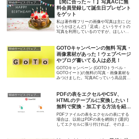
【間に合った～！】写真ACに無
Webサービス (ウェブサービス)
料会員登録して誕生日プレゼント
をゲット
私は著作権フリーの画像や写真は主に (と
いうかほとんど)「足成」というサイトの
写真を利用しているのですが、ほしい写
真がなかったので別のサイトを調べてい
ると「写真AC」という無料写真素材サイ
トが見つかりました。さっそく検索して
GOTOキャンペーンの無料 写真・
Webサービス (ウェブサービス)
みると結構出てき...
画像素材があった！ウェブページ
やブログ書いてる人は必見！
GOTOキャンペーン (GOTOトラベル・
GOTOイート)の無料の写真・画像素材を
みつけました。写真ACっていう高品質な
写真素材が無料でダウンロードできるサ
イトです。写真や画像は加工したり商用
利用もOKです。GOTOキャンペーン関連
PDFの表をエクセルやCSV、
Webサービス (ウェブサービス)
のウェブ...
HTMLのテーブルに変換したい！
無料で変換・加工する方法を紹介
します
PDFファイルの表をエクセルの表にする
場合は、以前はPDFの表を網掛け (選択)
してエクセルに張り付ければ、そのまま
表として扱えたのですが、最近はそれが
できないことが多いです。というわけ