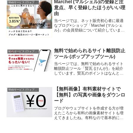
で、PDFをいったんエクセルファイルや
Marchel (マルシェル)の登録と注
Webサービス (ウェブサービス)
CSVファイル、...
意点、早く登録したほうがいい理
由
当ページでは、ネット販売初心者に最適
なブログ×ショップ「Marchel (マルシェ
ル)」の会員登録について紹介していま
す。マルシェルを登録するにあたってID
が必要になるのですが、これは早いもの
勝ちなので、迷っている方は急いで登録
しておきまし...
無料で始められるサイト離脱防止
Webサービス (ウェブサービス)
ツール (ポップアップツール)
当ページでは、無料で始められるサイト
離脱防止ツール「賢瓦 (けんが)」を紹介
しています。賢瓦のポイントはなんとい
っても無料で始められる点ですね。クレ
ジットカードを登録せずに無料ではじめ
ると、40％OFFキャンペーンが適用され
【無料画像】有料素材サイトで
Webサービス (ウェブサービス)
ないのですが、そ...
【無料】の写真や画像をダウンロ
ード
ブログやウェブサイトを作成する方が増
えたころから有料の画像素材サイトも増
えてきましたね。有料なので基本的に画
像や写真をダウンロードするのにお金が
かかるのですが、実は一部無料でダウン
ロードできる素材があるんです！私はそ