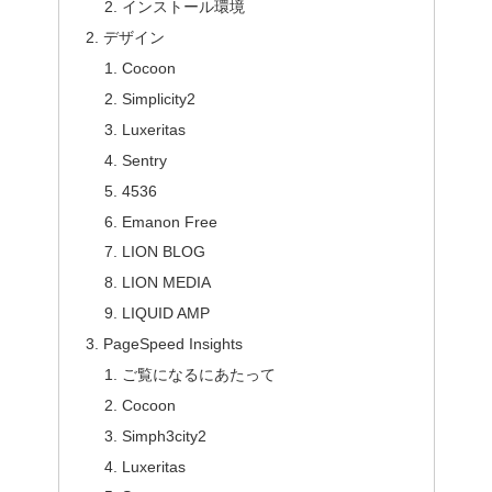
インストール環境
デザイン
Cocoon
Simplicity2
Luxeritas
Sentry
4536
Emanon Free
LION BLOG
LION MEDIA
LIQUID AMP
PageSpeed Insights
ご覧になるにあたって
Cocoon
Simph3city2
Luxeritas