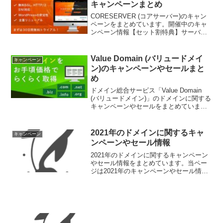
キャンペーンまとめ
CORESERVER (コアサーバー)のキャン
ペーンをまとめています。開催中のキャ
ンペーン情報【セット割特典】サーバー
初期費用無料 + ドメイン永年無料コアサ
ーバーV2プランと新規登録ドメインのセ
ット割特典を開催中です。ドメイン購入
Value Domain (バリュードメイ
キャンペーン
後に表示...
ン)のキャンペーンやセールまと
め
ドメイン総合サービス「Value Domain
(バリュードメイン)」のドメインに関する
キャンペーンやセールをまとめていま
す。これからバリュードメインの会員登
録をする方やバリュードメインを安く利
用したい方はぜひチェックしておきまし
2021年のドメインに関するキャ
キャンペーン
ょう。開催...
ンペーンやセール情報
2021年のドメインに関するキャンペーン
やセール情報をまとめています。当ペー
ジは2021年のキャンペーンやセール情報
です。2022年については以下のページを
ご覧ください。8月【ドメイン複数年移管
割引CP】本日より移管の際の年数選択が
可能にな...