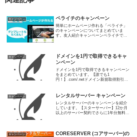
ペライチのキャンペーン
キャンペーン
簡単にホームページ作れる「ペライチ」
のキャンペーンについてまとめていま
す。友人紹介キャンペーンペライチで
は、友達紹介キャンペーンを行っていま
す。あなたが招待した方、またはシェア
したリンクをクリックした方がペライチ
に新規登録をすると、1人につ...
ドメインを1円で取得できるキャ
キャンペーン
ンペーン
ドメインを1円で取得できるキャンペーン
をまとめています。【誰でも1
円！】.com/.netドメイン新規取得割引バ
リュードメインでは、6月24日(金)より、
【 誰でも1円！ 】.com/.netドメイン新規
取得割引を開催中です。新規ユーザー
レンタルサーバー キャンペーン
キャンペーン
様...
レンタルサーバーのキャンペーンを紹介
しています。【スターサーバー】12か月
以上のサーバー契約でさらに1年分無料！
無料で独自SSLが使える！クラウド型高
速レンタルサーバー「スターサーバー」
では、12か月以上のサーバー契約でさら
に1年分無料とな...
CORESERVER (コアサーバー)の
キャンペーン