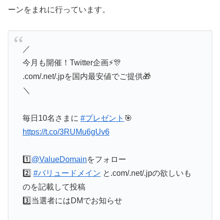
ーンをまれに行っています。
／
今月も開催！Twitter企画⚡️🎊
.com/.net/.jpを国内最安値でご提供🎁
＼
毎日10名さまに
#プレゼント
🎯
https://t.co/3RUMu6gUv6
1️⃣
@ValueDomain
をフォロー
2️⃣
#バリュードメイン
と.com/.net/.jpの欲しいも
のを記載して投稿
3️⃣当選者にはDMでお知らせ