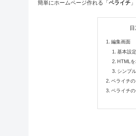
簡単にホームページ作れる「
ペライチ
」
目
編集画面
基本設
HTML
シンプ
ペライチの
ペライチの