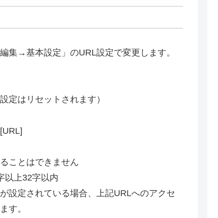
報編集→基本設定」のURL設定で変更します。
L設定はリセットされます）
/[URL]
することはできません
字以上32字以内
Lが設定されている場合、上記URLへのアクセ
れます。