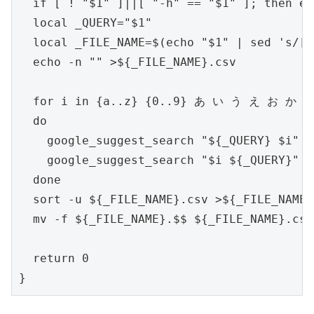
  if [ ! "$1" ]||[ "-h" == "$1" ]; then ec
  local _QUERY="$1"

  local _FILE_NAME=$(echo "$1" | sed 's/[ 
  echo -n "" >${_FILE_NAME}.csv

  for i in {a..z} {0..9} あ い う え お
  do

    google_suggest_search "${_QUERY} $i" |
    google_suggest_search "$i ${_QUERY}" |
  done

  sort -u ${_FILE_NAME}.csv >${_FILE_NAME}.
  mv -f ${_FILE_NAME}.$$ ${_FILE_NAME}.csv

  return 0

}