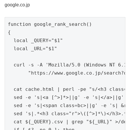
google.co.jp
function google_rank_search()

{

  local _QUERY="$1"

  local _URL="$1"

  curl -s -A 'Mozilla/5.0 (Windows NT 6.1;
       "https://www.google.co.jp/search?q=
  cat cache.html | perl -pe "s/<h3 class=\
  sed -e 's|<a [^>]*>||g' -e 's|</a>||g' -
  sed -e 's|<span class=bc>||g' -e 's| &rs
  sed 's|.*<h3 class="r">\([^>]*\)</h3>.*<
  cat ${_QUERY}.csv | grep "${_URL}" >/dev
  if [ $? -ne 0 ]; then
