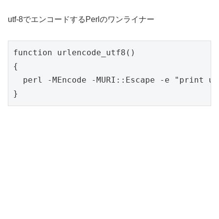
utf-8でエンコードするPerlのワンライナー
function urlencode_utf8()

{

  perl -MEncode -MURI::Escape -e "print ur
}