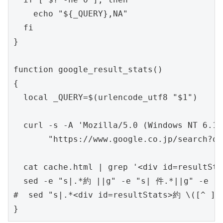
    echo "${_QUERY},NA"

  fi

}

function google_result_stats()

{

  local _QUERY=$(urlencode_utf8 "$1")

  curl -s -A 'Mozilla/5.0 (Windows NT 6.1;
       "https://www.google.co.jp/search?q=
  cat cache.html | grep '<div id=resultSta
  sed -e "s|.*約 ||g" -e "s| 件.*||g" -e "s
#  sed "s|.*<div id=resultStats>約 \([^ ]*
}