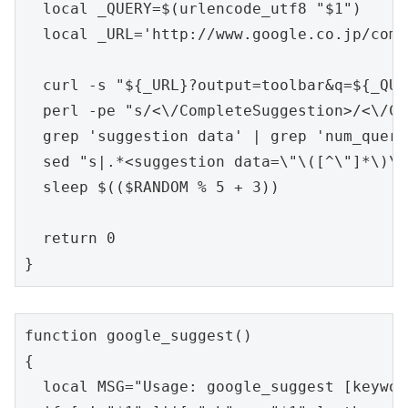
  local _QUERY=$(urlencode_utf8 "$1")

  local _URL='http://www.google.co.jp/comp
  curl -s "${_URL}?output=toolbar&q=${_QUE
  perl -pe "s/<\/CompleteSuggestion>/<\/Co
  grep 'suggestion data' | grep 'num_queri
  sed "s|.*<suggestion data=\"\([^\"]*\)\"
  sleep $(($RANDOM % 5 + 3))

  return 0

}
function google_suggest()

{

  local MSG="Usage: google_suggest [keyword