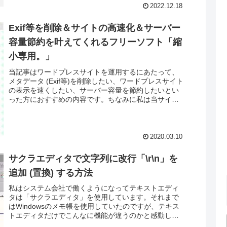
2022.12.18
Exif等を削除＆サイトの高速化＆サーバー
容量節約を叶えてくれるフリーソフト「縮
小専用。」
当記事はワードプレスサイトを運用するにあたって、
メタデータ (Exif等)を削除したい、ワードプレスサイト
の表示を速くしたい、サーバー容量を節約したいとい
った方におすすめの内容です。ちなみに私は当サイト
のほかにグルメ系・私生活系のサイトを賢...
2020.03.10
サクラエディタで文字列に改行「\r\n」を
追加 (置換) する方法
私はシステム会社で働くようになってテキストエディ
タは「サクラエディタ」を使用しています。それまで
はWindowsのメモ帳を使用していたのですが、テキス
トエディタだけでこんなに機能が違うのかと感動した
ものです。当ページではテキストエディタ「サ...